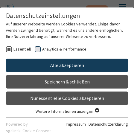
Notfall
Zum Hauptinhalt springen
Datenschutzeinstellungen
Menü
Auf unserer Webseite werden Cookies verwendet. Einige davon
werden zwingend benötigt, während es uns andere ermöglichen,
Ihre Nutzererfahrung auf unserer Webseite zu verbessern.
Weitere Standorte suchen
Essentiell
Analytics & Performance
Patienten & Besucher
Station 01 - Neurochirurgie
Mit dem Klick auf "Karte aktivieren" stimme ich
Alle akzeptieren
Gehört zu
Kliniken & Institute
der Datenfreigabe an Google zu.
Kopfklinik (Zentrum)
Speichern & schließen
Forschung
Kontakt
Karte aktivieren
Nur essentielle Cookies akzeptieren
Gebäude 6400 Ebene 03
Karriere
Im Neuenheimer Feld 400
Weitere Informationen anzeigen
69120 Heidelberg
Essentiell
Organisation
Essentielle Cookies werden für grundlegende Funktionen der
Powered by
Impressum
|
Datenschutzerklärung
06221 56-6312
Webseite benötigt. Dadurch ist gewährleistet, dass die
sgalinski Cookie Consent