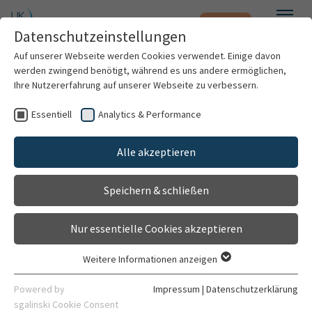
Notfall
Zum Hauptinhalt springen
Datenschutzeinstellungen
Menü
Auf unserer Webseite werden Cookies verwendet. Einige davon
werden zwingend benötigt, während es uns andere ermöglichen,
Ihre Nutzererfahrung auf unserer Webseite zu verbessern.
Weitere Standorte suchen
Essentiell
Analytics & Performance
Mit dem Klick auf "Karte aktivieren" stimme ich
Patienten & Besucher
Geschäftsbereich Konzerneinkauf
der Datenfreigabe an Google zu.
Alle akzeptieren
Gehört zu
Kliniken & Institute
Administrativer Bereich
Karte aktivieren
Speichern & schließen
Forschung
Kontakt
Nur essentielle Cookies akzeptieren
Berliner Straße 10
Karriere
69120 Heidelberg
Weitere Informationen anzeigen
Essentiell
Organisation
Route planen
Essentielle Cookies werden für grundlegende Funktionen der
Powered by
Impressum
|
Datenschutzerklärung
Webseite benötigt. Dadurch ist gewährleistet, dass die
sgalinski Cookie Consent