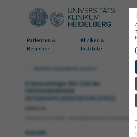
Patienten &
Kliniken &
Fo
Besucher
Institute
Weitere Standorte suchen
K-Neonatologie IMC (Teil der
FRÜHGEBORENEN
INTENSIVPFLEGESTATION (FIPS))
Gehört zu
Zentrum für Kinder- und Jugendmedizin (Kinderklinik
Kontakt