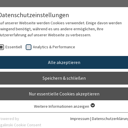
Datenschutzeinstellungen
Auf unserer Webseite werden Cookies verwendet. Einige davon werden
zwingend benötigt, während es uns andere ermöglichen, Ihre
Nutzererfahrung auf unserer Webseite zu verbessern.
rschung
Karriere
Organisation
Kontak
Essentiell
Analytics & Performance
Alle akzeptieren
Speichern & schließen
Nur essentielle Cookies akzeptieren
Weitere Informationen anzeigen
Essentiell
)
Essentielle Cookies werden für grundlegende Funktionen der Webseite
Powered by
Impressum
|
Datenschutzerklärun
benötigt. Dadurch ist gewährleistet, dass die Webseite einwandfrei
sgalinski Cookie Consent