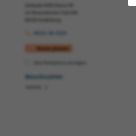
Gebäude 6430 Ebene 99
Im Neuenheimer Feld 430
69120 Heidelberg
06221 56-4218
Route planen
Alle Parkplätze anzeigen
Besuchszeiten
notime:
1