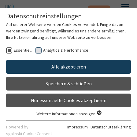
Notfall
Zum Hauptinhalt springen
Datenschutzeinstellungen
Menü
Auf unserer Webseite werden Cookies verwendet. Einige davon
werden zwingend benötigt, während es uns andere ermöglichen,
Ihre Nutzererfahrung auf unserer Webseite zu verbessern.
Weitere Standorte suchen
Essentiell
Analytics & Performance
Patienten & Besucher
Mit dem Klick auf "Karte aktivieren" stimme ich
Tagesklinik V / CHOICE und Hämapherese
der Datenfreigabe an Google zu.
Alle akzeptieren
Gehört zu
Kliniken & Institute
Zentrum für Innere Medizin (Krehl Klinik)
Karte aktivieren
Speichern & schließen
Forschung
Kontakt
Nur essentielle Cookies akzeptieren
Gebäude 6410
Karriere
Im Neuenheimer Feld 410
Weitere Informationen anzeigen
69120 Heidelberg
Essentiell
Organisation
Essentielle Cookies werden für grundlegende Funktionen der
Powered by
Impressum
|
Datenschutzerklärung
06221 56-8054
Webseite benötigt. Dadurch ist gewährleistet, dass die
sgalinski Cookie Consent