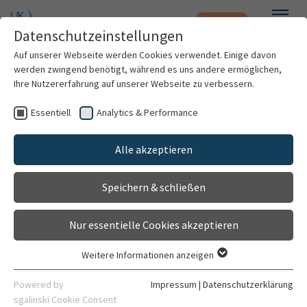
Notfall
Zum Hauptinhalt springen
Datenschutzeinstellungen
Menü
Auf unserer Webseite werden Cookies verwendet. Einige davon
werden zwingend benötigt, während es uns andere ermöglichen,
Ihre Nutzererfahrung auf unserer Webseite zu verbessern.
Weitere Standorte suchen
Essentiell
Analytics & Performance
Patienten & Besucher
Klinikschule Heidelberg - Standort Kinder- und
Jugendpsychiatrie (Bergheim)
Mit dem Klick auf "Karte aktivieren" stimme ich
Alle akzeptieren
Kliniken & Institute
der Datenfreigabe an Google zu.
Gehört zu
Speichern & schließen
Klinikschule Heidelberg
Forschung
Karte aktivieren
Kontakt
Nur essentielle Cookies akzeptieren
Karriere
Gebäude 5040
Weitere Informationen anzeigen
Voßstr. 9/1
Essentiell
Organisation
69115 Heidelberg
Essentielle Cookies werden für grundlegende Funktionen der
Powered by
Impressum
|
Datenschutzerklärung
Webseite benötigt. Dadurch ist gewährleistet, dass die
sgalinski Cookie Consent
06221 56-37337