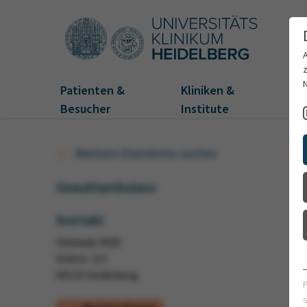
Patienten &
Kliniken &
Fo
Besucher
Institute
Weitere Standorte suchen
Gewaltambulanz
Kontakt
Gebäude 4420
Voßstr. 2/3
69115 Heidelberg