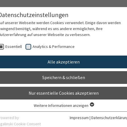
Datenschutzeinstellungen
Auf unserer Webseite werden Cookies verwendet. Einige davon werden
zwingend benötigt, während es uns andere ermöglichen, Ihre
Nutzererfahrung auf unserer Webseite zu verbessern.
rschung
Karriere
Organisation
Kontak
Essentiell
Analytics & Performance
Alle akzeptieren
Speichern & schließen
Nur essentielle Cookies akzeptieren
Weitere Informationen anzeigen
Essentiell
Essentielle Cookies werden für grundlegende Funktionen der Webseite
Powered by
Impressum
|
Datenschutzerklärun
benötigt. Dadurch ist gewährleistet, dass die Webseite einwandfrei
sgalinski Cookie Consent