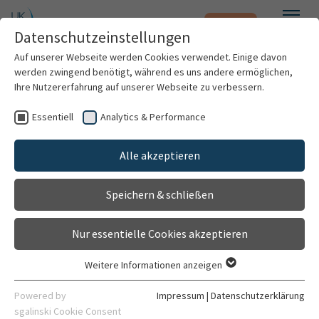
Notfall
Zum Hauptinhalt springen
Datenschutzeinstellungen
Menü
Auf unserer Webseite werden Cookies verwendet. Einige davon
werden zwingend benötigt, während es uns andere ermöglichen,
Ihre Nutzererfahrung auf unserer Webseite zu verbessern.
Weitere Standorte suchen
Essentiell
Analytics & Performance
Patienten & Besucher
Zentrum für Orthopädie, Unfallchirurgie,
Paraplegiologie
Mit dem Klick auf "Karte aktivieren" stimme ich
Alle akzeptieren
Kliniken & Institute
der Datenfreigabe an Google zu.
Gehört zu
Speichern & schließen
Universitätsklinikum Heidelberg
Forschung
Karte aktivieren
Kontakt
Nur essentielle Cookies akzeptieren
Karriere
Gebäude 200a Ebene 00
Weitere Informationen anzeigen
Schlierbacher Landstraße 200a
Essentiell
Organisation
69118 Heidelberg
Essentielle Cookies werden für grundlegende Funktionen der
Powered by
Impressum
|
Datenschutzerklärung
Webseite benötigt. Dadurch ist gewährleistet, dass die
sgalinski Cookie Consent
06221 56-25000