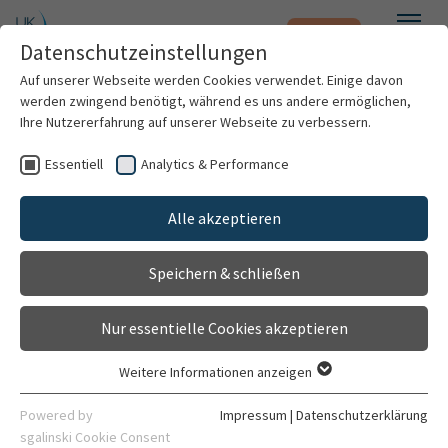
Notfall
Zum Hauptinhalt springen
Datenschutzeinstellungen
Menü
Auf unserer Webseite werden Cookies verwendet. Einige davon
werden zwingend benötigt, während es uns andere ermöglichen,
Ihre Nutzererfahrung auf unserer Webseite zu verbessern.
Weitere Standorte suchen
Essentiell
Analytics & Performance
Patienten & Besucher
AG Hämotherapie und Mikrozirkulation
Mit dem Klick auf "Karte aktivieren" stimme ich
Alle akzeptieren
Gehört zu
der Datenfreigabe an Google zu.
Kliniken & Institute
Klinik für Anästhesiologie
Speichern & schließen
Forschung
Karte aktivieren
Kontakt
Nur essentielle Cookies akzeptieren
Gebäude 6420
Karriere
Im Neuenheimer Feld 420
Weitere Informationen anzeigen
69120 Heidelberg
Essentiell
Organisation
Essentielle Cookies werden für grundlegende Funktionen der
Powered by
Impressum
|
Datenschutzerklärung
06221 56-6110
Webseite benötigt. Dadurch ist gewährleistet, dass die
sgalinski Cookie Consent