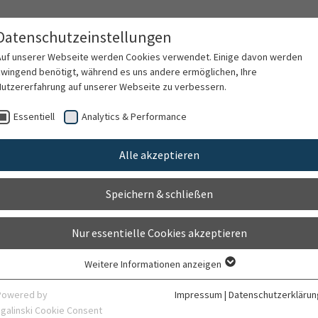
Datenschutzeinstellungen
Auf unserer Webseite werden Cookies verwendet. Einige davon werden
zwingend benötigt, während es uns andere ermöglichen, Ihre
Nutzererfahrung auf unserer Webseite zu verbessern.
rschung
Karriere
Organisation
Kontak
Essentiell
Analytics & Performance
Alle akzeptieren
Speichern & schließen
Nur essentielle Cookies akzeptieren
Weitere Informationen anzeigen
Essentiell
Essentielle Cookies werden für grundlegende Funktionen der Webseite
Powered by
Impressum
|
Datenschutzerklärun
benötigt. Dadurch ist gewährleistet, dass die Webseite einwandfrei
sgalinski Cookie Consent