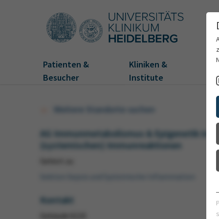
Patienten &
Kliniken &
Fo
Besucher
Institute
Weitere Standorte suchen
AG Immunmetabolismus & Epigenetik in
(systemischen) Immunreaktionen
Gehört zu
Sektion Sepsis und Systemische Inflammation
Kontakt
Gebäude 6110