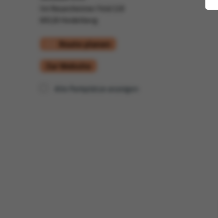
Im Neuenheimer Feld 110
69120 Heidelberg
Route planen
Zur Website
Alle Parkplätze anzeigen