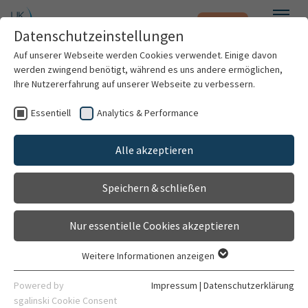
Notfall
Zum Hauptinhalt springen
Datenschutzeinstellungen
Menü
Auf unserer Webseite werden Cookies verwendet. Einige davon
werden zwingend benötigt, während es uns andere ermöglichen,
Ihre Nutzererfahrung auf unserer Webseite zu verbessern.
Weitere Standorte suchen
Essentiell
Analytics & Performance
Patienten & Besucher
Pflegeexpert*in APN im Bereich Herzinsuffizienz
Mit dem Klick auf "Karte aktivieren" stimme ich
(HI)
der Datenfreigabe an Google zu.
Alle akzeptieren
Kliniken & Institute
Gehört zu
Speichern & schließen
Klinik für Kardiologie, Angiologie, Pneumologie
Karte aktivieren
Forschung
Kontakt
Nur essentielle Cookies akzeptieren
Karriere
Gebäude 6410 Ebene 00
Weitere Informationen anzeigen
Im Neuenheimer Feld 410
Essentiell
Organisation
69120 Heidelberg
Essentielle Cookies werden für grundlegende Funktionen der
Powered by
Impressum
|
Datenschutzerklärung
Webseite benötigt. Dadurch ist gewährleistet, dass die
sgalinski Cookie Consent
06221 56-8611