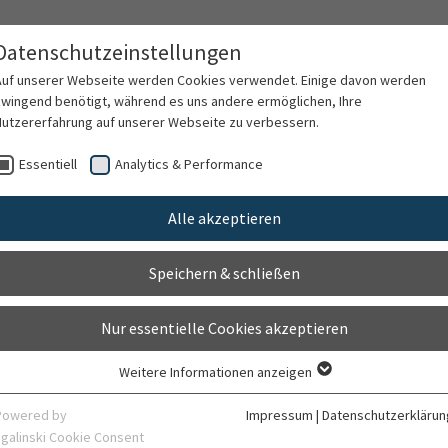
Datenschutzeinstellungen
Auf unserer Webseite werden Cookies verwendet. Einige davon werden
zwingend benötigt, während es uns andere ermöglichen, Ihre
Nutzererfahrung auf unserer Webseite zu verbessern.
rschung
Karriere
Organisation
Kontak
Essentiell
Analytics & Performance
Alle akzeptieren
Speichern & schließen
Nur essentielle Cookies akzeptieren
Weitere Informationen anzeigen
Essentiell
Essentielle Cookies werden für grundlegende Funktionen der Webseite
Powered by
Impressum
|
Datenschutzerklärun
benötigt. Dadurch ist gewährleistet, dass die Webseite einwandfrei
sgalinski Cookie Consent