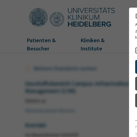
Patienten &
Kliniken &
Fo
Besucher
Institute
Weitere Standorte suchen
Geschäftsbereich Campus-Infrastruktur-
Management (CIM)
Gehört zu
Administrativer Bereich
Kontakt
Im Neuenheimer Feld 670