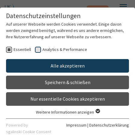
Notfall
Zum Hauptinhalt springen
Datenschutzeinstellungen
Menü
Auf unserer Webseite werden Cookies verwendet. Einige davon
werden zwingend benötigt, während es uns andere ermöglichen,
Ihre Nutzererfahrung auf unserer Webseite zu verbessern.
Weitere Standorte suchen
Essentiell
Analytics & Performance
Patienten & Besucher
Chancengleichheit und Gleichstellung
Mit dem Klick auf "Karte aktivieren" stimme ich
Alle akzeptieren
Kontakt
Kliniken & Institute
der Datenfreigabe an Google zu.
Im Neuenheimer Feld 110
Speichern & schließen
Forschung
69120 Heidelberg
Karte aktivieren
Nur essentielle Cookies akzeptieren
06221 56-7019
Karriere
Weitere Informationen anzeigen
Weiterer Standort
Essentiell
Organisation
Essentielle Cookies werden für grundlegende Funktionen der
Schlierbacher Landstr. 200a
Powered by
Impressum
|
Datenschutzerklärung
Webseite benötigt. Dadurch ist gewährleistet, dass die
sgalinski Cookie Consent
69118 Heidelberg