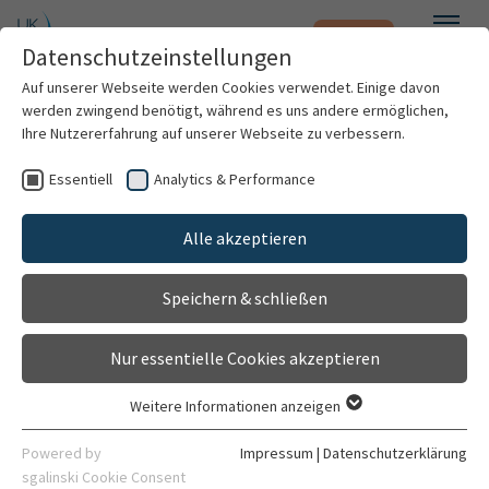
Notfall
Zum Hauptinhalt springen
Datenschutzeinstellungen
Menü
Auf unserer Webseite werden Cookies verwendet. Einige davon
werden zwingend benötigt, während es uns andere ermöglichen,
Ihre Nutzererfahrung auf unserer Webseite zu verbessern.
Weitere Standorte suchen
Essentiell
Analytics & Performance
Patienten & Besucher
Chirurgische Ambulanz und ambulantes
Operieren
Alle akzeptieren
Kliniken & Institute
Mit dem Klick auf "Karte aktivieren" stimme ich
Gehört zu
der Datenfreigabe an Google zu.
Speichern & schließen
Klinik für Allgemein-, Viszeral- und
Forschung
Transplantationschirurgie
Karte aktivieren
Nur essentielle Cookies akzeptieren
Kontakt
Karriere
Weitere Informationen anzeigen
Gebäude 6420
Essentiell
Organisation
Im Neuenheimer Feld 420
Essentielle Cookies werden für grundlegende Funktionen der
Powered by
Impressum
|
Datenschutzerklärung
69120 Heidelberg
Webseite benötigt. Dadurch ist gewährleistet, dass die
sgalinski Cookie Consent