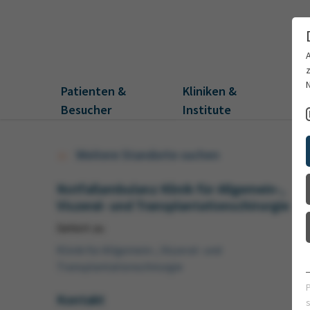
Patienten &
Kliniken &
Fo
Besucher
Institute
Weitere Standorte suchen
Notfallambulanz Klinik für Allgemein-,
Viszeral- und Transplantationschirurgie
Gehört zu
Klinik für Allgemein-, Viszeral- und
Transplantationschirurgie
Kontakt