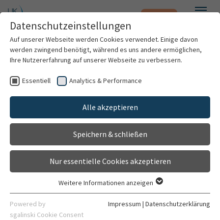
Notfall
Zum Hauptinhalt springen
Datenschutzeinstellungen
Menü
Auf unserer Webseite werden Cookies verwendet. Einige davon
werden zwingend benötigt, während es uns andere ermöglichen,
Ihre Nutzererfahrung auf unserer Webseite zu verbessern.
Weitere Standorte suchen
Essentiell
Analytics & Performance
Patienten & Besucher
Port-Sprechstunde
Alle akzeptieren
Gehört zu
Mit dem Klick auf "Karte aktivieren" stimme ich
Kliniken & Institute
der Datenfreigabe an Google zu.
Klinik für Allgemein-, Viszeral- und
Speichern & schließen
Transplantationschirurgie
Forschung
Karte aktivieren
Kontakt
Nur essentielle Cookies akzeptieren
Karriere
Gebäude 6420
Weitere Informationen anzeigen
Im Neuenheimer Feld 420
Essentiell
Organisation
69120 Heidelberg
Essentielle Cookies werden für grundlegende Funktionen der
Powered by
Impressum
|
Datenschutzerklärung
Webseite benötigt. Dadurch ist gewährleistet, dass die
sgalinski Cookie Consent
06221 56-6220