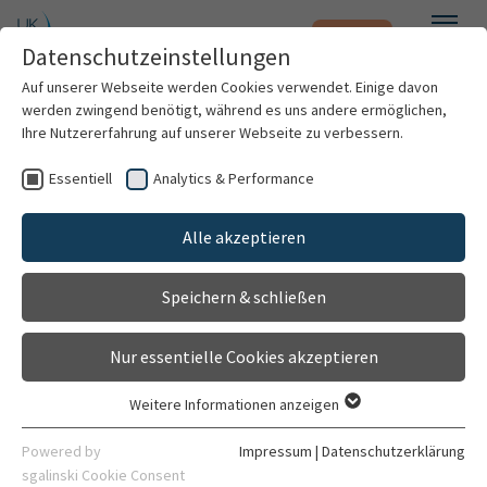
Notfall
Zum Hauptinhalt springen
Datenschutzeinstellungen
Menü
Auf unserer Webseite werden Cookies verwendet. Einige davon
werden zwingend benötigt, während es uns andere ermöglichen,
Ihre Nutzererfahrung auf unserer Webseite zu verbessern.
Weitere Standorte suchen
Essentiell
Analytics & Performance
Mit dem Klick auf "Karte aktivieren" stimme ich
Patienten & Besucher
Dietmar-Hopp-Stoffwechselzentrum
der Datenfreigabe an Google zu.
Alle akzeptieren
Kontakt
Kliniken & Institute
Karte aktivieren
Gebäude 6669
Speichern & schließen
Forschung
Im Neuenheimer Feld 669
69120 Heidelberg
Nur essentielle Cookies akzeptieren
Karriere
06221 56-4002
Weitere Informationen anzeigen
Essentiell
Organisation
Route planen
Essentielle Cookies werden für grundlegende Funktionen der
Powered by
Impressum
|
Datenschutzerklärung
Webseite benötigt. Dadurch ist gewährleistet, dass die
sgalinski Cookie Consent