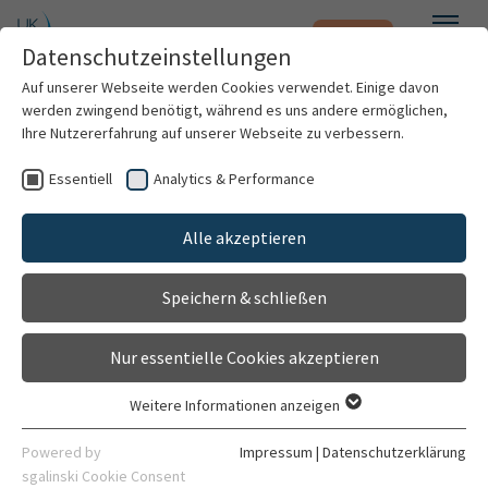
Notfall
Zum Hauptinhalt springen
Datenschutzeinstellungen
Menü
Auf unserer Webseite werden Cookies verwendet. Einige davon
werden zwingend benötigt, während es uns andere ermöglichen,
Ihre Nutzererfahrung auf unserer Webseite zu verbessern.
Weitere Standorte suchen
Essentiell
Analytics & Performance
Patienten & Besucher
Forschungsstelle für Psychotherapie (FOST)
Alle akzeptieren
Gehört zu
Kliniken & Institute
Institut für Psychosoziale Prävention und Psychotherapie
Mit dem Klick auf "Karte aktivieren" stimme ich
Speichern & schließen
Forschung
der Datenfreigabe an Google zu.
Kontakt
Nur essentielle Cookies akzeptieren
Gebäude 4490
Karriere
Bergheimer Str. 54
Karte aktivieren
Weitere Informationen anzeigen
69115 Heidelberg
Essentiell
Organisation
Essentielle Cookies werden für grundlegende Funktionen der
Powered by
Impressum
|
Datenschutzerklärung
06221 56-38170
Webseite benötigt. Dadurch ist gewährleistet, dass die
sgalinski Cookie Consent