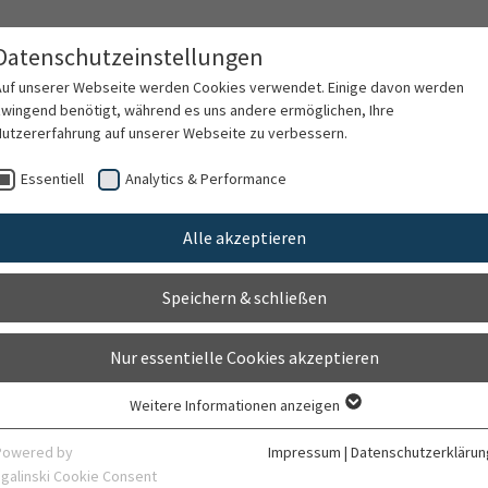
Datenschutzeinstellungen
Auf unserer Webseite werden Cookies verwendet. Einige davon werden
zwingend benötigt, während es uns andere ermöglichen, Ihre
Nutzererfahrung auf unserer Webseite zu verbessern.
rschung
Karriere
Organisation
Kontak
Essentiell
Analytics & Performance
Alle akzeptieren
Speichern & schließen
Nur essentielle Cookies akzeptieren
Weitere Informationen anzeigen
Essentiell
Essentielle Cookies werden für grundlegende Funktionen der Webseite
Powered by
Impressum
|
Datenschutzerklärun
benötigt. Dadurch ist gewährleistet, dass die Webseite einwandfrei
sgalinski Cookie Consent