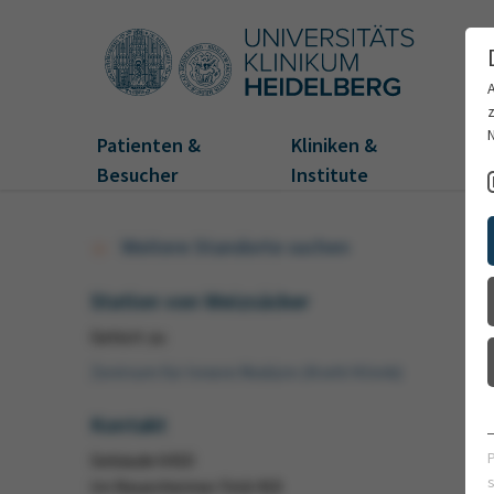
Patienten &
Kliniken &
Fo
Besucher
Institute
Weitere Standorte suchen
Station von Weizsäcker
Gehört zu
Zentrum für Innere Medizin (Krehl Klinik)
Kontakt
Gebäude 6410
Im Neuenheimer Feld 410