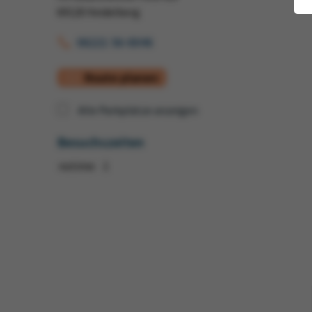
69120 Heidelberg
06221 56-8846
Route planen
Alle Parkplätze anzeigen
Besuchszeiten
notime:
1