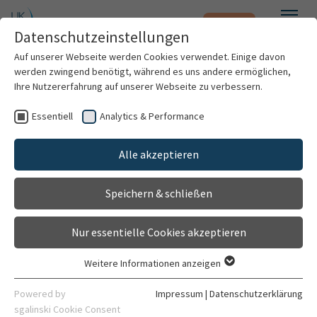
Notfall
Zum Hauptinhalt springen
Datenschutzeinstellungen
Menü
Auf unserer Webseite werden Cookies verwendet. Einige davon
werden zwingend benötigt, während es uns andere ermöglichen,
Ihre Nutzererfahrung auf unserer Webseite zu verbessern.
Weitere Standorte suchen
Essentiell
Analytics & Performance
Patienten & Besucher
Psychoonkologie
Alle akzeptieren
Gehört zu
Kliniken & Institute
Mit dem Klick auf "Karte aktivieren" stimme ich
Frauenklinik (Zentrum)
der Datenfreigabe an Google zu.
Speichern & schließen
Forschung
Kontakt
Karte aktivieren
Nur essentielle Cookies akzeptieren
Gebäude 6440
Karriere
Im Neuenheimer Feld 440
Weitere Informationen anzeigen
69120 Heidelberg
Essentiell
Organisation
Essentielle Cookies werden für grundlegende Funktionen der
Powered by
Impressum
|
Datenschutzerklärung
06221 56-4002
Webseite benötigt. Dadurch ist gewährleistet, dass die
sgalinski Cookie Consent