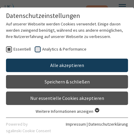
Notfall
Zum Hauptinhalt springen
Datenschutzeinstellungen
Menü
Auf unserer Webseite werden Cookies verwendet. Einige davon
werden zwingend benötigt, während es uns andere ermöglichen,
Ihre Nutzererfahrung auf unserer Webseite zu verbessern.
Weitere Standorte suchen
Essentiell
Analytics & Performance
Patienten & Besucher
Liquor-Labor
Mit dem Klick auf "Karte aktivieren" stimme ich
Alle akzeptieren
Gehört zu
Kliniken & Institute
der Datenfreigabe an Google zu.
Zentrallabor
Speichern & schließen
Forschung
Kontakt
Karte aktivieren
Nur essentielle Cookies akzeptieren
Gebäude 671 Ebene 01
Karriere
Im Neuenheimer Feld 671
Weitere Informationen anzeigen
69120 Heidelberg
Essentiell
Organisation
Essentielle Cookies werden für grundlegende Funktionen der
Powered by
Impressum
|
Datenschutzerklärung
06221 56-7536
Webseite benötigt. Dadurch ist gewährleistet, dass die
sgalinski Cookie Consent