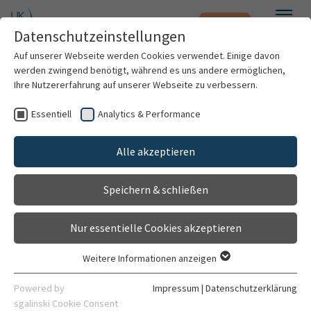
Notfall
Zum Hauptinhalt springen
Datenschutzeinstellungen
Menü
Auf unserer Webseite werden Cookies verwendet. Einige davon
werden zwingend benötigt, während es uns andere ermöglichen,
Ihre Nutzererfahrung auf unserer Webseite zu verbessern.
Weitere Standorte suchen
Essentiell
Analytics & Performance
Patienten & Besucher
Klinik für Allgemein-, Viszeral- und
Transplantationschirurgie
Alle akzeptieren
Kliniken & Institute
Gehört zu
Speichern & schließen
Chirurgische Klinik (Zentrum)
Forschung
Mit dem Klick auf "Karte aktivieren" stimme ich
Nur essentielle Cookies akzeptieren
der Datenfreigabe an Google zu.
Karriere
Weitere Informationen anzeigen
Essentiell
Organisation
Karte aktivieren
Essentielle Cookies werden für grundlegende Funktionen der
Powered by
Impressum
|
Datenschutzerklärung
Webseite benötigt. Dadurch ist gewährleistet, dass die
sgalinski Cookie Consent