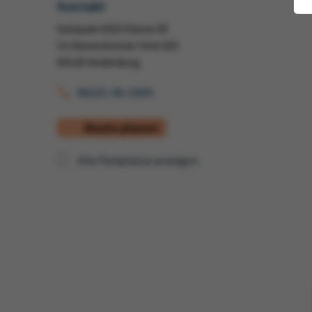
Kontakt
Gebäude 6410 Ebene 00
Im Neuenheimer Feld 410
69120 Heidelberg
06221 56-1930
Route planen
Alle Parkplätze anzeigen