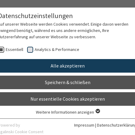
Datenschutzeinstellungen
Auf unserer Webseite werden Cookies verwendet. Einige davon werden
zwingend benötigt, während es uns andere ermöglichen, Ihre
Nutzererfahrung auf unserer Webseite zu verbessern.
rschung
Karriere
Organisation
Kontak
Essentiell
Analytics & Performance
Alle akzeptieren
k
Speichern & schließen
Nur essentielle Cookies akzeptieren
Weitere Informationen anzeigen
Essentiell
Essentielle Cookies werden für grundlegende Funktionen der Webseite
Powered by
Impressum
|
Datenschutzerklärun
benötigt. Dadurch ist gewährleistet, dass die Webseite einwandfrei
sgalinski Cookie Consent