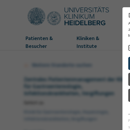
Patienten &
Kliniken &
Fo
Besucher
Institute
Weitere Standorte suchen
Zentrales Patientenmanagement der Klini
für Gastroentereologie,
Infektionskrankheiten, Vergiftungen
Gehört zu
Klinik für Gastroenterologie, Hepatologie,
Infektionskrankheiten, Vergiftungen