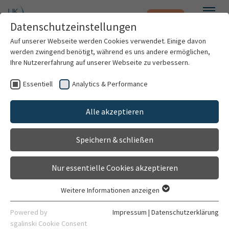
Notfall
Zum Hauptinhalt springen
Datenschutzeinstellungen
Menü
Auf unserer Webseite werden Cookies verwendet. Einige davon
werden zwingend benötigt, während es uns andere ermöglichen,
Ihre Nutzererfahrung auf unserer Webseite zu verbessern.
Weitere Standorte suchen
Essentiell
Analytics & Performance
Patienten & Besucher
Kfm. Gebäudemanagement - 3.1 Vermietung
und Vertragswesen
Mit dem Klick auf "Karte aktivieren" stimme ich
Alle akzeptieren
Kliniken & Institute
der Datenfreigabe an Google zu.
Gehört zu
Speichern & schließen
Kaufmännisches Gebäudemanagement
Forschung
Karte aktivieren
Kontakt
Nur essentielle Cookies akzeptieren
Karriere
Gebäude 6131 Ebene 00
Weitere Informationen anzeigen
Im Neuemheimer Feld 131
Essentiell
Organisation
69120 Heidelberg
Essentielle Cookies werden für grundlegende Funktionen der
Powered by
Impressum
|
Datenschutzerklärung
Webseite benötigt. Dadurch ist gewährleistet, dass die
sgalinski Cookie Consent
06221 56-39770