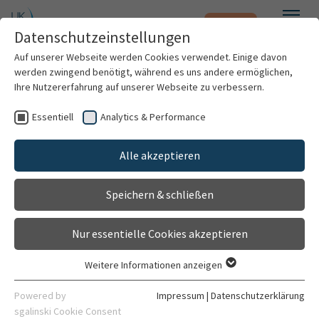
Notfall
Zum Hauptinhalt springen
Datenschutzeinstellungen
Menü
Auf unserer Webseite werden Cookies verwendet. Einige davon
werden zwingend benötigt, während es uns andere ermöglichen,
Ihre Nutzererfahrung auf unserer Webseite zu verbessern.
Weitere Standorte suchen
Essentiell
Analytics & Performance
Patienten & Besucher
Mit dem Klick auf "Karte aktivieren" stimme ich
TORCH Register
der Datenfreigabe an Google zu.
Alle akzeptieren
Gehört zu
Kliniken & Institute
Klinik für Kardiologie, Angiologie, Pneumologie
Karte aktivieren
Speichern & schließen
Forschung
Kontakt
Nur essentielle Cookies akzeptieren
Gebäude 6410 Ebene 00
Karriere
Im Neuenheimer Feld 410
Weitere Informationen anzeigen
69120 Heidelberg
Essentiell
Organisation
Essentielle Cookies werden für grundlegende Funktionen der
Powered by
Impressum
|
Datenschutzerklärung
06221 56-34188
Webseite benötigt. Dadurch ist gewährleistet, dass die
sgalinski Cookie Consent