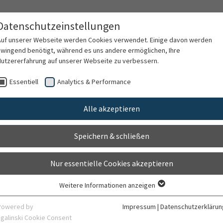
Datenschutzeinstellungen
Auf unserer Webseite werden Cookies verwendet. Einige davon werden
zwingend benötigt, während es uns andere ermöglichen, Ihre
Nutzererfahrung auf unserer Webseite zu verbessern.
ten
Für Ärzte
Behandlungsspektrum
F
Essentiell
Analytics & Performance
Alle akzeptieren
Agei
Speichern & schließen
Nur essentielle Cookies akzeptieren
Weitere Informationen anzeigen
Das Altern ist ein k
Essentiell
irreversiblen Verfal
Essentielle Cookies werden für grundlegende Funktionen der Webseite
Powered by
Impressum
|
Datenschutzerklärun
benötigt. Dadurch ist gewährleistet, dass die Webseite einwandfrei
verbunden mit einem
sgalinski Cookie Consent