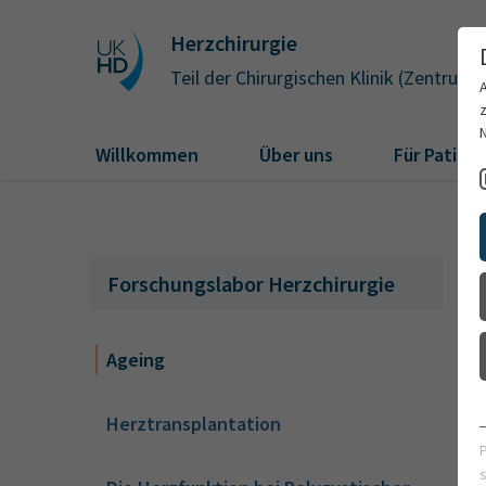
Herzchirurgie
Teil der Chirurgischen Klinik (Zentrum)
Willkommen
Über uns
Für Patien
Forschungslabor Herzchirurgie
Ageing
Herztransplantation