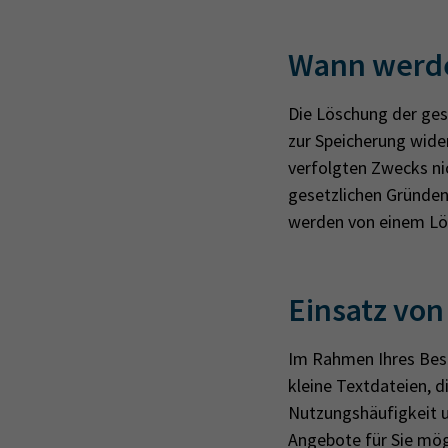
Wann werde
Die Löschung der ges
zur Speicherung wide
verfolgten Zwecks ni
gesetzlichen Gründen
werden von einem Lös
Ein­satz von
Im Rahmen Ihres Besu
kleine Textdateien, d
Nut­zungs­häu­fig­keit u
An­ge­bo­te für Sie mög­