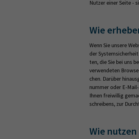
Nut­zer einer Seite - s
Wie erheben
Wenn Sie un­se­re Web­
der Sys­tem­si­cher­hei
ten, die Sie bei uns b
ver­wen­de­ten Brow­se
chen. Dar­über hin­aus­
num­mer oder E-Mail-A
Ihnen frei­wil­lig ge­m
schrei­bens, zur Durch­f
Wie nutzen 