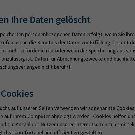
n Ihre Daten gelöscht
peicherten personenbezogenen Daten erfolgt, wenn Sie ihre 
rrufen, wenn die Kenntnis der Daten zur Erfüllung des mit d
cht mehr erforderlich ist oder wenn die Speicherung aus son
 unzulässig ist. Daten für Abrechnungszwecke und buchhalt
chungsverlangen nicht berührt.
 Coo­kies
chs auf unseren Seiten verwenden wir sogenannte Cookies.
ie auf Ihrem Computer abgelegt werden. Coo­kies hel­fen uns
nd die An­zahl der Nut­zer un­se­rer In­ter­net­sei­ten zu er­mit­tel
lichst kom­for­ta­bel und ef­fi­zi­ent zu ge­stal­ten.