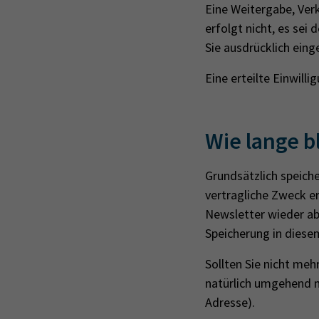
Eine Wei­ter­ga­be, Ver
er­folgt nicht, es sei 
Sie aus­drück­lich ein­g
Eine erteilte Einwill
Wie lange b
Grundsätzlich speicher
vertragliche Zweck erf
Newsletter wieder abb
Speicherung in dies
Sollten Sie nicht me
natürlich umgehend n
Adresse).