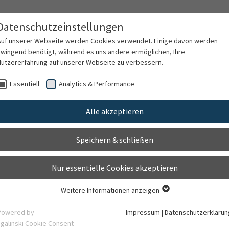
Datenschutzeinstellungen
Auf unserer Webseite werden Cookies verwendet. Einige davon werden
zwingend benötigt, während es uns andere ermöglichen, Ihre
Nutzererfahrung auf unserer Webseite zu verbessern.
rschung
Karriere
Organisation
Kontak
Essentiell
Analytics & Performance
Alle akzeptieren
Datenschutzerklärun
Speichern & schließen
Stand 18.05.2018
Nur essentielle Cookies akzeptieren
Weitere Informationen anzeigen
Essentiell
Essentielle Cookies werden für grundlegende Funktionen der Webseite
Powered by
Impressum
|
Datenschutzerklärun
benötigt. Dadurch ist gewährleistet, dass die Webseite einwandfrei
sgalinski Cookie Consent