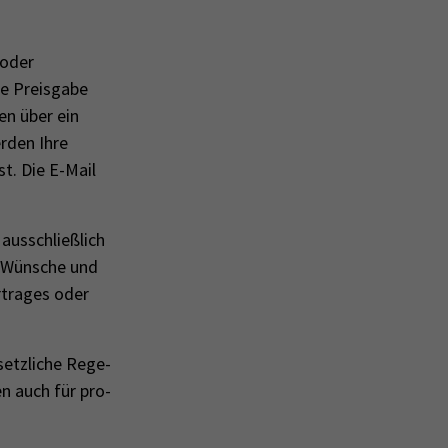
 oder
ie Preisgabe
en über ein
rden Ihre
t. Die E-Mail
us­schlie­ß­lich
er Wün­sche und
­tra­ges oder
etz­li­che Re­ge­
ten auch für pro­