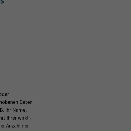
s
 oder
erhobenen Daten
.B. Ihr Name,
it Ihrer wirk­li­
der An­zahl der