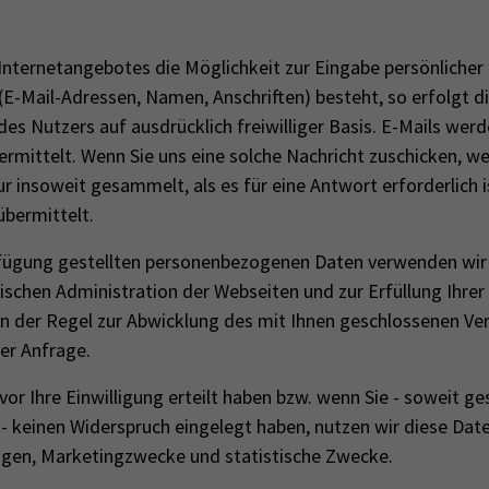
 Internetangebotes die Möglichkeit zur Eingabe persönlicher
(E-Mail-Adressen, Namen, Anschriften) besteht, so erfolgt d
des Nutzers auf ausdrücklich freiwilliger Basis. E-Mails werd
rmittelt. Wenn Sie uns eine solche Nachricht zuschicken, we
r insoweit gesammelt, als es für eine Antwort erforderlich is
übermittelt.
ü­gung ge­stell­ten per­so­nen­be­zo­ge­nen Daten ver­wen­den wir a
chen Ad­mi­nis­tra­ti­on der Web­sei­ten und zur Er­fül­lung Ihr
 in der Regel zur Ab­wick­lung des mit Ihnen ge­schlos­se­nen Ver
er An­fra­ge.
r Ihre Ein­wil­li­gung er­teilt haben bzw. wenn Sie - so­weit ge­s
 - kei­nen Wi­der­spruch ein­ge­legt haben, nut­zen wir diese Da
a­gen, Mar­ke­ting­zwe­cke und statistische Zwecke.