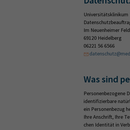
Datenschut
Universitätsklinikum
Datenschutzbeauftra
Im Neuenheimer Feld
69120 Heidelberg
06221 56 6566
datenschutz@med.
Was sind p
Personenbezogene Date
identifizierbare natü
ein Personenbezug herg
Ihre An­schrift, Ihre Te
chen Iden­ti­tät in Ver­