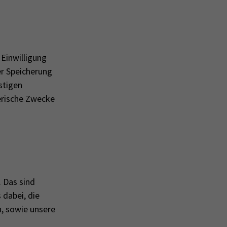
Einwilligung
er Speicherung
stigen
erische Zwecke
 Das sind
 dabei, die
n, sowie un­se­re