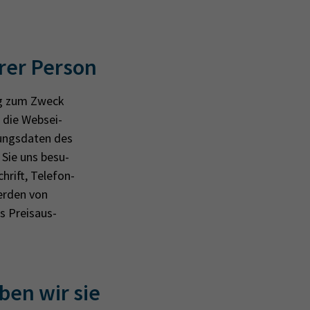
rer Person
­ßig zum Zweck
, die Web­sei­
ungs­da­ten des
 Sie uns be­su­
rift, Te­le­fon­
er­den von
es Preis­aus­
ben wir sie