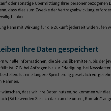
­kauf oder sons­ti­ge Über­mitt­lung Ihrer per­so­nen­be­zo­ge­nen 
denn, dass dies zum Zwe­cke der Ver­trags­ab­wick­lung er­for­der­
e­wil­ligt haben.
igung kann mit Wirkung für die Zukunft jederzeit widerrufen 
leiben Ihre Daten gespeichert
n wir alle Informationen, die Sie uns übermitteln, bis der jew
üllt ist. Z.B. bei Anfragen bis zur Erledigung, bei Newsletter
estellen. Ist eine längere Speicherung gesetzlich vorgesehe
em Rahmen.
hr wünschen, dass wir Ihre Daten nutzen, so kommen wir dies
ach (Bitte wenden Sie sich dazu an die unter „Kontakt“ an