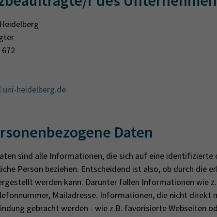
zbeauftragte/r des Unternehmen
 Heidelberg
gter
 672
uni-heidelberg.de
ersonenbezogene Daten
n sind alle Informationen, die sich auf eine identifizierte
rliche Person beziehen. Entscheidend ist also, ob durch die 
estellt werden kann. Dar­un­ter fal­len In­for­ma­tio­nen wie z
­le­fon­num­mer, Mailadresse. In­for­ma­tio­nen, die nicht di­rekt m
bin­dung ge­bracht wer­den - wie z.B. fa­vo­ri­sier­te Web­sei­ten o