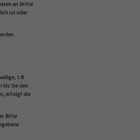
Daten an Drit­te
lich ist oder
werden.
eilige, z.B.
n bis Sie den
n, erfolgt die
er Bitte
gegebene