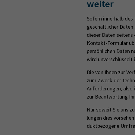
weiter
Sofern innerhalb des
geschäftlicher Daten 
dieser Daten seitens 
Kontakt-Formular übe
persönlichen Daten nu
wird unverschlüsselt 
Die von Ihnen zur Ver­f
zum Zweck der tech­ni­s
An­for­de­run­gen, also
zur Be­ant­wor­tung Ihr
Nur soweit Sie uns zuvo
lun­gen dies vor­se­hen
dukt­be­zo­ge­ne Um­fr