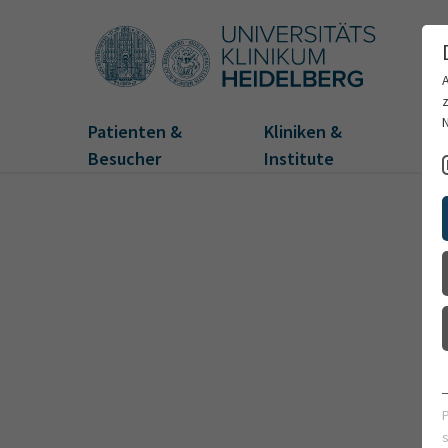
Patienten &
Kliniken &
Fo
Besucher
Institute