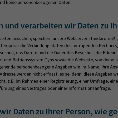
ind keine per­so­nen­be­zo­ge­nen Daten.
 und verarbeiten wir Daten zu Ih
sei­ten be­su­chen, spei­chern un­se­re Web­ser­ver stan­dard­mä
t tem­po­rär die Ver­bin­dungs­da­ten des an­fra­gen­den Rech­ners
e­su­chen, das Datum und die Dauer des Be­su­ches, die Er­ken­n
r- und Be­triebs­sys­tem-Typs sowie die Web­sei­te, von der aus
ge­hen­de per­sonen­be­zo­ge­ne An­ga­ben wie Ihr Name, Ihre An­sch
dres­se wer­den nicht er­fasst, es sei denn, diese An­ga­ben w
acht, z.B. im Rah­men einer Re­gis­trie­rung, einer Um­fra­ge, ein
üh­rung eines Ver­tra­ges oder einer In­for­ma­ti­ons­an­fra­ge.
wir Daten zu Ihrer Person, wie ge