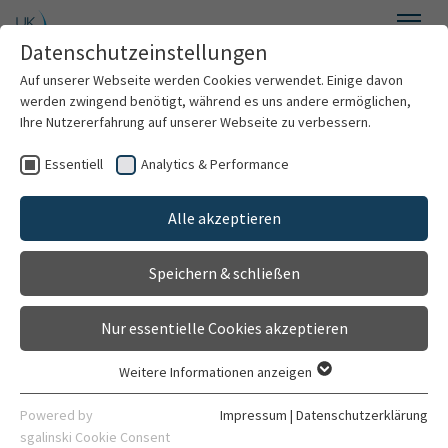
Zum Hauptinhalt springen
Datenschutzeinstellungen
Menü
Auf unserer Webseite werden Cookies verwendet. Einige davon
Medizinische Psychologie
werden zwingend benötigt, während es uns andere ermöglichen,
Ihre Nutzererfahrung auf unserer Webseite zu verbessern.
Essentiell
Analytics & Performance
Willkommen
Publikationen in press /
Alle akzeptieren
Über uns
online first
Speichern & schließen
Leistungsspektrum
Nur essentielle Cookies akzeptieren
Beratung / Therapie
Zeitschriftenbeiträge
Weitere Informationen anzeigen
Essentiell
Für Zuweiser
Essentielle Cookies werden für grundlegende Funktionen der
Powered by
Impressum
|
Datenschutzerklärung
Webseite benötigt. Dadurch ist gewährleistet, dass die
sgalinski Cookie Consent