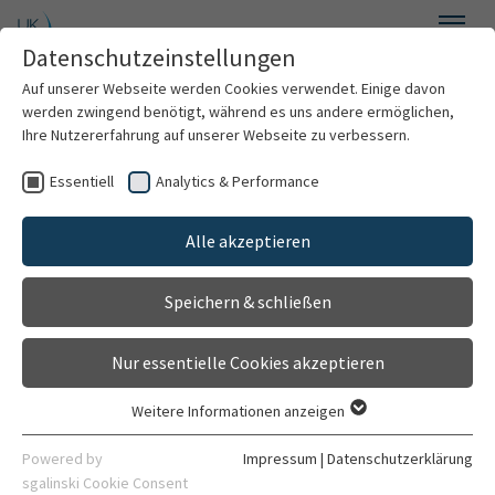
Zum Hauptinhalt springen
Datenschutzeinstellungen
Menü
Auf unserer Webseite werden Cookies verwendet. Einige davon
Institut für Psychosoziale Prävention und Psychotherapie
werden zwingend benötigt, während es uns andere ermöglichen,
Ihre Nutzererfahrung auf unserer Webseite zu verbessern.
Essentiell
Analytics & Performance
Willkommen
Forschungsstelle für Psychotherapie
(FOST)
Alle akzeptieren
Über uns
Speichern & schließen
Psychotherapie & Beratung
Linguistic Inquiry and Word Count
Nur essentielle Cookies akzeptieren
(LIWC)
Forschung
Weitere Informationen anzeigen
Essentiell
Lehre
Essentielle Cookies werden für grundlegende Funktionen der
Powered by
Impressum
|
Datenschutzerklärung
Das von Prof. Dr. James Pennebaker und Kollegen an
Webseite benötigt. Dadurch ist gewährleistet, dass die
sgalinski Cookie Consent