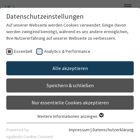
Zum Hauptinhalt springen
Datenschutzeinstellungen
Menü
Auf unserer Webseite werden Cookies verwendet. Einige davon
Institut für Psychosoziale Prävention und Psychotherapie
werden zwingend benötigt, während es uns andere ermöglichen,
Ihre Nutzererfahrung auf unserer Webseite zu verbessern.
Essentiell
Analytics & Performance
ERiCA (EaRly Internet-based
Willkommen
interventions for Children and
Alle akzeptieren
Über uns
Adolescents)
Speichern & schließen
Psychotherapie & Beratung
Ein affektfokussiertes Online-
Selbsthilfeprogramm für depressive
Nur essentielle Cookies akzeptieren
Forschung
Jugendliche
Weitere Informationen anzeigen
Essentiell
Studienleitung: Prof. Dr. phil. Svenja Taubner
Lehre
Essentielle Cookies werden für grundlegende Funktionen der
Powered by
Impressum
|
Datenschutzerklärung
Webseite benötigt. Dadurch ist gewährleistet, dass die
sgalinski Cookie Consent
Laufzeit: 2026 – 2027