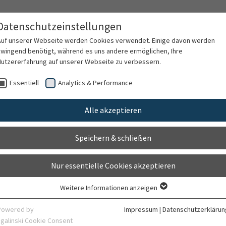
chiatrie, Psychosomatik und Psychotherapie
Datenschutzeinstellungen
e Medizin, Prävention und Familiengesundheit
Auf unserer Webseite werden Cookies verwendet. Einige davon werden
zwingend benötigt, während es uns andere ermöglichen, Ihre
Nutzererfahrung auf unserer Webseite zu verbessern.
versorgung
Forschung
Lehre
Essentiell
Analytics & Performance
Alle akzeptieren
ojektes
Speichern & schließen
Nur essentielle Cookies akzeptieren
Weitere Informationen anzeigen
Essentiell
ten und Förderung der seelischen Gesundheit bei Jugendlichen in verschiedenen europä
Essentielle Cookies werden für grundlegende Funktionen der Webseite
Powered by
Impressum
|
Datenschutzerklärun
benötigt. Dadurch ist gewährleistet, dass die Webseite einwandfrei
sgalinski Cookie Consent