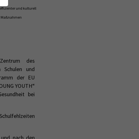
effizienter und kulturell
er Maßnahmen
 Zentrum des
en Schulen und
ogramm der EU
MOUNG YOUTH“
Gesundheit bei
Schulfehlzeiten
r und nach den