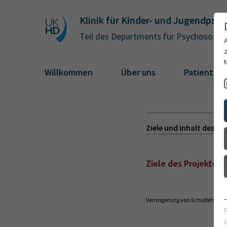
Klinik für Kinder- und Jugendpsy
Teil des Departments für Psychosozial
Willkommen
Über uns
Patienten
Ziele und Inhalt des Pr
Ziele des Projektes
Verringerung von Schulfehlzei