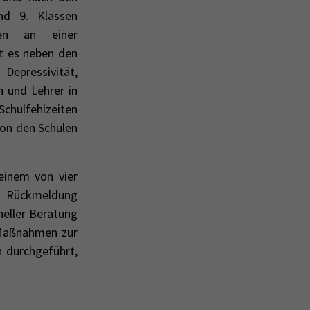
nd 9. Klassen
ten an einer
t es neben den
epressivität,
n und Lehrer in
chulfehlzeiten
 von den Schulen
inem von vier
n- Rückmeldung
neller Beratung
 Maßnahmen zur
 durchgeführt,