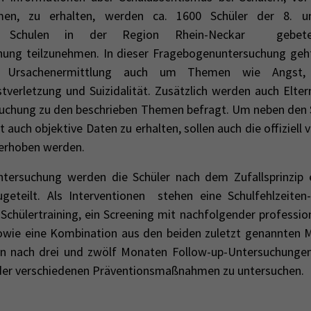
men, zu erhalten, werden ca. 1600 Schüler der 8. u
ter Schulen in der Region Rhein-Neckar
gebe
ung teilzunehmen. In dieser Fragebogenuntersuchung geh
ur Ursachenermittlung auch um Themen wie Angst, D
stverletzung und Suizidalität.
Zusätzlich werden auch Elter
uchung zu den beschrieben Themen befragt. Um neben den S
 auch objektive Daten zu erhalten, sollen auch die offiziell
 erhoben werden.
ntersuchung werden die Schüler
nach dem Zufallsprinzip
e
geteilt.
Als Interventionen
stehen eine Schulfehlzeite
 Schülertraining, ein Screening mit nachfolgender professio
sowie eine Kombination aus den beiden zuletzt genannten
n nach drei und zwölf Monaten Follow-up-Untersuchungen
der verschiedenen Präventionsmaßnahmen zu untersuchen.