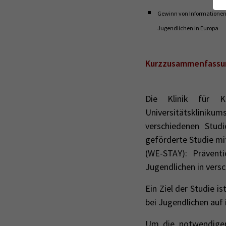
Gewinn von Informationen 
Jugendlichen in Europa
Kurzzusammenfassun
Die Klinik für K
Universitätsklinik
verschiedenen Stu
geförderte Studie mi
(WE-STAY):
Prävent
Jugendlichen in vers
Ein Ziel der Studie 
bei Jugendlichen auf 
Um die notwendigen