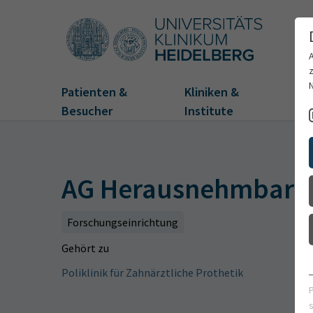
Patienten &
Kliniken &
Fo
Besucher
Institute
AG Herausnehmbarer
Forschungseinrichtung
Gehört zu
Poliklinik für Zahnärztliche Prothetik