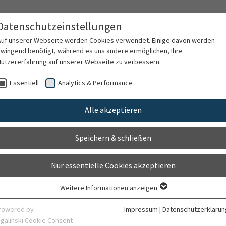
Datenschutzeinstellungen
Auf unserer Webseite werden Cookies verwendet. Einige davon werden
zwingend benötigt, während es uns andere ermöglichen, Ihre
Nutzererfahrung auf unserer Webseite zu verbessern.
rschung
Karriere
Organisation
Kontak
Essentiell
Analytics & Performance
Alle akzeptieren
 Zahnersatz
Speichern & schließen
Nur essentielle Cookies akzeptieren
Weitere Informationen anzeigen
Essentiell
Essentielle Cookies werden für grundlegende Funktionen der Webseite
Powered by
Impressum
|
Datenschutzerklärun
benötigt. Dadurch ist gewährleistet, dass die Webseite einwandfrei
sgalinski Cookie Consent