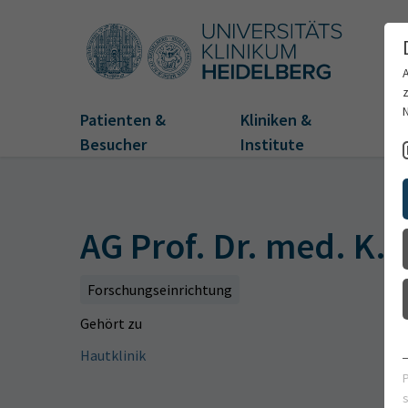
Patienten &
Kliniken &
Fo
Besucher
Institute
AG Prof. Dr. med. K. 
Forschungseinrichtung
Gehört zu
Hautklinik