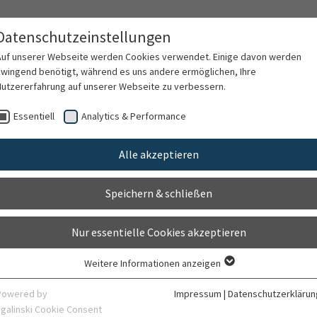
Datenschutzeinstellungen
Auf unserer Webseite werden Cookies verwendet. Einige davon werden
zwingend benötigt, während es uns andere ermöglichen, Ihre
Nutzererfahrung auf unserer Webseite zu verbessern.
rschung
Karriere
Organisation
Kontak
Essentiell
Analytics & Performance
Alle akzeptieren
Schäkel
Speichern & schließen
Nur essentielle Cookies akzeptieren
Weitere Informationen anzeigen
Essentiell
Essentielle Cookies werden für grundlegende Funktionen der Webseite
Powered by
Impressum
|
Datenschutzerklärun
benötigt. Dadurch ist gewährleistet, dass die Webseite einwandfrei
sgalinski Cookie Consent