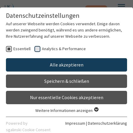
Notfall
Zum Hauptinhalt springen
Datenschutzeinstellungen
Menü
Auf unserer Webseite werden Cookies verwendet. Einige davon
werden zwingend benötigt, während es uns andere ermöglichen,
Ambulanz Neurotoxizität
Ihre Nutzererfahrung auf unserer Webseite zu verbessern.
Ambulanz
Essentiell
Analytics & Performance
Patienten & Besucher
Gehört zu
Alle akzeptieren
Neurologie und Poliklinik
Kliniken & Institute
Speichern & schließen
Allgemein
Forschung
Nur essentielle Cookies akzeptieren
Karriere
Weitere Informationen anzeigen
Essentiell
Organisation
Kontaktdaten
Essentielle Cookies werden für grundlegende Funktionen der
Powered by
Impressum
|
Datenschutzerklärung
Webseite benötigt. Dadurch ist gewährleistet, dass die
sgalinski Cookie Consent