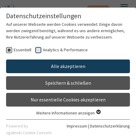
Notfall
Zum Hauptinhalt springen
Datenschutzeinstellungen
Menü
Auf unserer Webseite werden Cookies verwendet. Einige davon
werden zwingend benötigt, während es uns andere ermöglichen,
Arbeitsgruppe Christopoulos
Ihre Nutzererfahrung auf unserer Webseite zu verbessern.
Forschungseinrichtung
Essentiell
Analytics & Performance
Patienten & Besucher
Gehört zu
Alle akzeptieren
Abteilung für Translationale Pneumologie
Kliniken & Institute
Speichern & schließen
Allgemein
Forschung
Nur essentielle Cookies akzeptieren
Karriere
Weitere Informationen anzeigen
Essentiell
Organisation
Kontaktdaten
Essentielle Cookies werden für grundlegende Funktionen der
Powered by
Impressum
|
Datenschutzerklärung
Webseite benötigt. Dadurch ist gewährleistet, dass die
sgalinski Cookie Consent