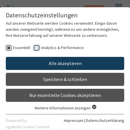
Notfall
Zum Hauptinhalt springen
Datenschutzeinstellungen
Menü
Auf unserer Webseite werden Cookies verwendet. Einige davon
werden zwingend benötigt, während es uns andere ermöglichen,
Forschungsgruppe
Ihre Nutzererfahrung auf unserer Webseite zu verbessern.
Neuroregeneration
Essentiell
Analytics & Performance
Patienten & Besucher
Forschungseinrichtung
Alle akzeptieren
Gehört zu
Kliniken & Institute
Klinik für Paraplegiologie
Speichern & schließen
Forschung
Allgemein
Leitung
Nur essentielle Cookies akzeptieren
Karriere
Weitere Informationen anzeigen
Essentiell
Organisation
Essentielle Cookies werden für grundlegende Funktionen der
Powered by
Impressum
|
Datenschutzerklärung
Webseite benötigt. Dadurch ist gewährleistet, dass die
sgalinski Cookie Consent