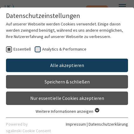
Notfall
Zum Hauptinhalt springen
Datenschutzeinstellungen
Menü
Auf unserer Webseite werden Cookies verwendet. Einige davon
werden zwingend benötigt, während es uns andere ermöglichen,
Notfallambulanz Klinik für
Ihre Nutzererfahrung auf unserer Webseite zu verbessern.
Allgemein-, Viszeral- und
Essentiell
Analytics & Performance
Patienten & Besucher
Transplantationschirurgie
Alle akzeptieren
Ambulanz
Kliniken & Institute
Gehört zu
Speichern & schließen
Forschung
Klinik für Allgemein-, Viszeral- und
Nur essentielle Cookies akzeptieren
Transplantationschirurgie
Karriere
Weitere Informationen anzeigen
Essentiell
Allgemein
Organisation
Essentielle Cookies werden für grundlegende Funktionen der
Powered by
Impressum
|
Datenschutzerklärung
Webseite benötigt. Dadurch ist gewährleistet, dass die
sgalinski Cookie Consent