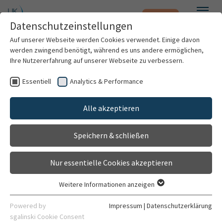
Notfall
Zum Hauptinhalt springen
Datenschutzeinstellungen
Menü
Auf unserer Webseite werden Cookies verwendet. Einige davon
werden zwingend benötigt, während es uns andere ermöglichen,
Onkologie-Sprechstunde
Ihre Nutzererfahrung auf unserer Webseite zu verbessern.
Sprechstunde
Essentiell
Analytics & Performance
Patienten & Besucher
Gehört zu
Alle akzeptieren
Klinik für Allgemein-, Viszeral- und
Kliniken & Institute
Transplantationschirurgie
Speichern & schließen
Forschung
Allgemein
Nur essentielle Cookies akzeptieren
Karriere
Weitere Informationen anzeigen
Essentiell
Organisation
Essentielle Cookies werden für grundlegende Funktionen der
Powered by
Impressum
|
Datenschutzerklärung
Webseite benötigt. Dadurch ist gewährleistet, dass die
Kontaktdaten
sgalinski Cookie Consent