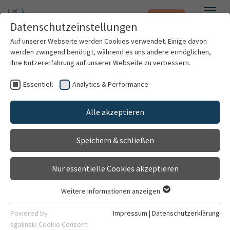
Notfall
Zum Hauptinhalt springen
Datenschutzeinstellungen
Menü
Auf unserer Webseite werden Cookies verwendet. Einige davon
werden zwingend benötigt, während es uns andere ermöglichen,
Sektion Neuropädiatrie und
Ihre Nutzererfahrung auf unserer Webseite zu verbessern.
Stoffwechselmedizin
Essentiell
Analytics & Performance
Patienten & Besucher
Einrichtung
Alle akzeptieren
Gehört zu
Kliniken & Institute
Klinik für Allgemeine Pädiatrie, Neuropädiatrie,
Speichern & schließen
Forschung
Stoffwechsel, Gastroenterologie, Nephrologie
Nur essentielle Cookies akzeptieren
Karriere
Allgemein
Leitung
Ambulanzen
Sprechstund
Weitere Informationen anzeigen
Essentiell
Organisation
Essentielle Cookies werden für grundlegende Funktionen der
Powered by
Impressum
|
Datenschutzerklärung
Webseite benötigt. Dadurch ist gewährleistet, dass die
sgalinski Cookie Consent