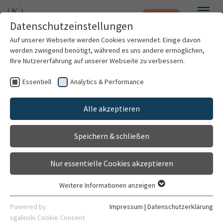
Notfall
Zum Hauptinhalt springen
Datenschutzeinstellungen
Menü
Auf unserer Webseite werden Cookies verwendet. Einige davon
werden zwingend benötigt, während es uns andere ermöglichen,
Klinische Forschung
Ihre Nutzererfahrung auf unserer Webseite zu verbessern.
Forschungseinrichtung
Essentiell
Analytics & Performance
Patienten & Besucher
Gehört zu
Alle akzeptieren
Klinik für Anästhesiologie
Kliniken & Institute
Speichern & schließen
Allgemein
Forschung
Nur essentielle Cookies akzeptieren
Karriere
Weitere Informationen anzeigen
Essentiell
Organisation
Kontaktdaten
Essentielle Cookies werden für grundlegende Funktionen der
Powered by
Impressum
|
Datenschutzerklärung
Webseite benötigt. Dadurch ist gewährleistet, dass die
sgalinski Cookie Consent