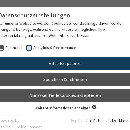
Datenschutzeinstellungen
Auf unserer Webseite werden Cookies verwendet. Einige davon werden
zwingend benötigt, während es uns andere ermöglichen, Ihre
Nutzererfahrung auf unserer Webseite zu verbessern.
rschung
Karriere
Organisation
Kontak
Essentiell
Analytics & Performance
Alle akzeptieren
 Betreuung
Speichern & schließen
Nur essentielle Cookies akzeptieren
Weitere Informationen anzeigen
Essentiell
Essentielle Cookies werden für grundlegende Funktionen der Webseite
Powered by
Impressum
|
Datenschutzerklärun
benötigt. Dadurch ist gewährleistet, dass die Webseite einwandfrei
sgalinski Cookie Consent