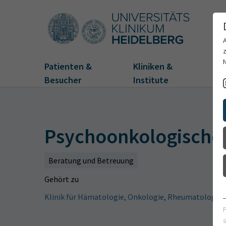
Patienten &
Kliniken &
Fo
Besucher
Institute
Psychoonkologische
Beratung und Betreuung
Gehört zu
Klinik für Hämatologie, Onkologie, Rheumatologie