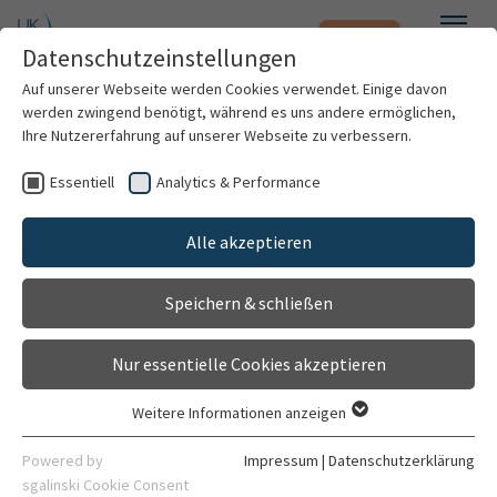
Notfall
Zum Hauptinhalt springen
Datenschutzeinstellungen
Menü
Auf unserer Webseite werden Cookies verwendet. Einige davon
werden zwingend benötigt, während es uns andere ermöglichen,
Ihre Nutzererfahrung auf unserer Webseite zu verbessern.
Kontaktformular
Essentiell
Analytics & Performance
Patienten & Besucher
Betreff
Alle akzeptieren
Termin ändern
Kliniken & Institute
Termin vereinbaren
Sonstiges (bitte angeben)
Speichern & schließen
Ich bin bei Ihnen in Behandlung und wünsche einen Rückruf
Forschung
(bitte spezifizieren)
Nur essentielle Cookies akzeptieren
Karriere
Weitere Informationen anzeigen
Essentiell
Organisation
Meine Kontaktdaten
Essentielle Cookies werden für grundlegende Funktionen der
Powered by
Impressum
|
Datenschutzerklärung
Webseite benötigt. Dadurch ist gewährleistet, dass die
sgalinski Cookie Consent