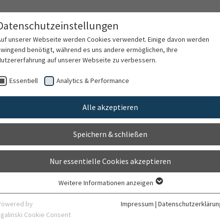
Datenschutzeinstellungen
Auf unserer Webseite werden Cookies verwendet. Einige davon werden
zwingend benötigt, während es uns andere ermöglichen, Ihre
Nutzererfahrung auf unserer Webseite zu verbessern.
rschung
Karriere
Organisation
Kontak
Essentiell
Analytics & Performance
Alle akzeptieren
Datenschutz- und
Speichern & schließen
heitsmanagement
Nur essentielle Cookies akzeptieren
Weitere Informationen anzeigen
Essentiell
Essentielle Cookies werden für grundlegende Funktionen der Webseite
Powered by
Impressum
|
Datenschutzerklärun
benötigt. Dadurch ist gewährleistet, dass die Webseite einwandfrei
sgalinski Cookie Consent