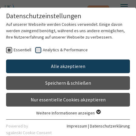
Notfall
Zum Hauptinhalt springen
Datenschutzeinstellungen
Menü
Auf unserer Webseite werden Cookies verwendet. Einige davon
werden zwingend benötigt, während es uns andere ermöglichen,
Interdisziplinäres Zentrum für
Ihre Nutzererfahrung auf unserer Webseite zu verbessern.
Kopf-Hals-Tumore
Essentiell
Analytics & Performance
Patienten & Besucher
Einrichtung
Alle akzeptieren
Gehört zu
Kliniken & Institute
Nationales Centrum für Tumorerkrankungen (NCT)
Speichern & schließen
Forschung
Allgemein
Nur essentielle Cookies akzeptieren
Karriere
Weitere Informationen anzeigen
Essentiell
Organisation
Essentielle Cookies werden für grundlegende Funktionen der
Powered by
Impressum
|
Datenschutzerklärung
Webseite benötigt. Dadurch ist gewährleistet, dass die
sgalinski Cookie Consent