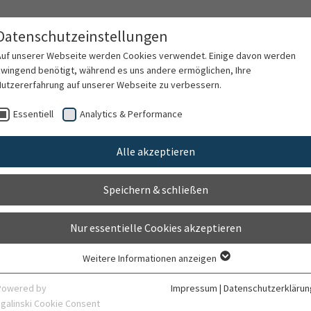
Datenschutzeinstellungen
Auf unserer Webseite werden Cookies verwendet. Einige davon werden
zwingend benötigt, während es uns andere ermöglichen, Ihre
Nutzererfahrung auf unserer Webseite zu verbessern.
rschung
Karriere
Organisation
Kontak
Essentiell
Analytics & Performance
Alle akzeptieren
ice – Außenbereiche
Speichern & schließen
Nur essentielle Cookies akzeptieren
Weitere Informationen anzeigen
Essentiell
Essentielle Cookies werden für grundlegende Funktionen der Webseite
Powered by
Impressum
|
Datenschutzerklärun
benötigt. Dadurch ist gewährleistet, dass die Webseite einwandfrei
sgalinski Cookie Consent