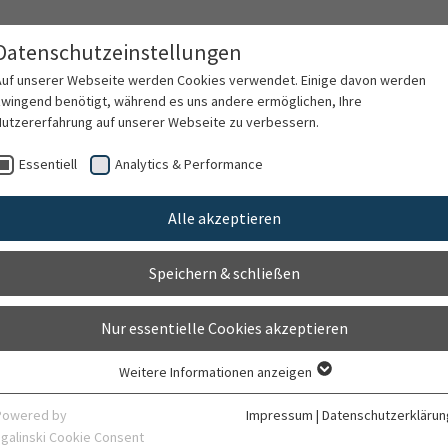
Datenschutzeinstellungen
Auf unserer Webseite werden Cookies verwendet. Einige davon werden
zwingend benötigt, während es uns andere ermöglichen, Ihre
Nutzererfahrung auf unserer Webseite zu verbessern.
rschung
Karriere
Organisation
Kontak
Essentiell
Analytics & Performance
Alle akzeptieren
ktionen und Fungale Immu
Speichern & schließen
Nur essentielle Cookies akzeptieren
Weitere Informationen anzeigen
Essentiell
Essentielle Cookies werden für grundlegende Funktionen der Webseite
Powered by
Impressum
|
Datenschutzerklärun
benötigt. Dadurch ist gewährleistet, dass die Webseite einwandfrei
sgalinski Cookie Consent