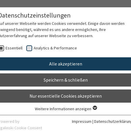
Datenschutzeinstellungen
Auf unserer Webseite werden Cookies verwendet. Einige davon werden
zwingend benötigt, während es uns andere ermöglichen, Ihre
Nutzererfahrung auf unserer Webseite zu verbessern.
rschung
Karriere
Organisation
Kontak
Essentiell
Analytics & Performance
Alle akzeptieren
Zentrum
Speichern & schließen
Nur essentielle Cookies akzeptieren
Weitere Informationen anzeigen
Essentiell
Essentielle Cookies werden für grundlegende Funktionen der Webseite
Powered by
Impressum
|
Datenschutzerklärun
benötigt. Dadurch ist gewährleistet, dass die Webseite einwandfrei
sgalinski Cookie Consent