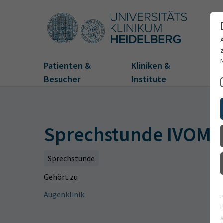
Patienten &
Kliniken &
Fo
Besucher
Institute
Sprechstunde IVOM 
Sprechstunde
Gehört zu
Augenklinik