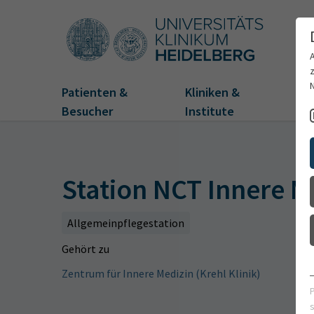
Patienten &
Kliniken &
Fo
Besucher
Institute
Station NCT Innere M
Allgemeinpflegestation
Gehört zu
Zentrum für Innere Medizin (Krehl Klinik)