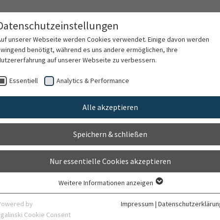
Datenschutzeinstellungen
Auf unserer Webseite werden Cookies verwendet. Einige davon werden
zwingend benötigt, während es uns andere ermöglichen, Ihre
Nutzererfahrung auf unserer Webseite zu verbessern.
rschung
Karriere
Organisation
Kontak
Essentiell
Analytics & Performance
Alle akzeptieren
edizin
Speichern & schließen
Nur essentielle Cookies akzeptieren
Weitere Informationen anzeigen
Essentiell
Essentielle Cookies werden für grundlegende Funktionen der Webseite
Powered by
Impressum
|
Datenschutzerklärun
benötigt. Dadurch ist gewährleistet, dass die Webseite einwandfrei
sgalinski Cookie Consent