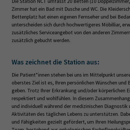
Die Station NCT umfasst 20 Betten (10 Doppelzimmer
Zimmer hat ein Bad mit Dusche und WC. Die Kleidersch
Bettenplatz hat einen eigenen Fernseher und bei Beda
unterscheiden sich durch hochwertigeres Möbilliar, e
zusätzliches Serviceangebot von den anderen Zimmer
zusätzlich gebucht werden.
Was zeichnet die Station aus:
Die Patient*innen stehen bei uns im Mittelpunkt unse
oberstes Ziel ist es, Ihren persönlichen Wünschen und
geben. Trotz Ihrer Erkrankung und/oder körperlichen Ei
respektiert und wohlfühlen. In diesem Zusammenhang 
und individuell während der medizinischen Diagnostik 
Aktivitäten des täglichen Lebens zu unterstützen. Da
und Fähigkeiten gezielt gefördert, um Ihren Heilungsp
Team, bestehend aus onkologischen Fachpflegekräften