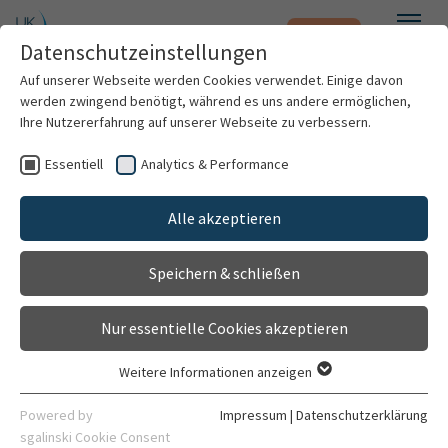
Notfall
Zum Hauptinhalt springen
Datenschutzeinstellungen
Menü
Auf unserer Webseite werden Cookies verwendet. Einige davon
werden zwingend benötigt, während es uns andere ermöglichen,
Kinderplanet
Ihre Nutzererfahrung auf unserer Webseite zu verbessern.
Beratung und Betreuung
Essentiell
Analytics & Performance
Patienten & Besucher
Gehört zu
Alle akzeptieren
Zentrum für Kinder- und Jugendmedizin (Kinderklinik)
Kliniken & Institute
Speichern & schließen
Allgemein
Personen
Forschung
Nur essentielle Cookies akzeptieren
Karriere
Weitere Informationen anzeigen
Essentiell
Organisation
Kontaktdaten
Essentielle Cookies werden für grundlegende Funktionen der
Powered by
Impressum
|
Datenschutzerklärung
Webseite benötigt. Dadurch ist gewährleistet, dass die
sgalinski Cookie Consent