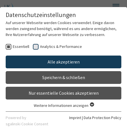
Skip to main content
Datenschutzeinstellungen
Menu
Auf unserer Webseite werden Cookies verwendet. Einige davon
Department of General Psychiatry
werden zwingend benötigt, während es uns andere ermöglichen,
Ihre Nutzererfahrung auf unserer Webseite zu verbessern.
Essentiell
Analytics & Performance
Welcome
Jahr
Überschrift
Alle akzeptieren
About us
2010
Selbstmanagementfähigkeiten und
Ressourcen bei schizophrenen Patienten
Speichern & schließen
For patients
- Einfluss auf die psychopathologische
Entwicklung
Nur essentielle Cookies akzeptieren
For professionals
Weitere Informationen anzeigen
2010
Targeting planning and problem-
Essentiell
Research
solving versus basic cognition in
Essentielle Cookies werden für grundlegende Funktionen der
Powered by
Imprint
|
Data Protection Policy
Webseite benötigt. Dadurch ist gewährleistet, dass die
cognitive remediation for patients with
sgalinski Cookie Consent