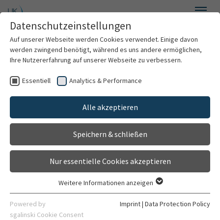
Skip to main content
Datenschutzeinstellungen
Menu
Auf unserer Webseite werden Cookies verwendet. Einige davon
Institute for Psychosocial Prevention
werden zwingend benötigt, während es uns andere ermöglichen,
Ihre Nutzererfahrung auf unserer Webseite zu verbessern.
Essentiell
Analytics & Performance
Welcome
Alle akzeptieren
About us
Speichern & schließen
Counseling & Therapy
Nur essentielle Cookies akzeptieren
Research
Weitere Informationen anzeigen
Essentiell
Lehre
Essentielle Cookies werden für grundlegende Funktionen der
Powered by
Imprint
|
Data Protection Policy
Webseite benötigt. Dadurch ist gewährleistet, dass die
sgalinski Cookie Consent